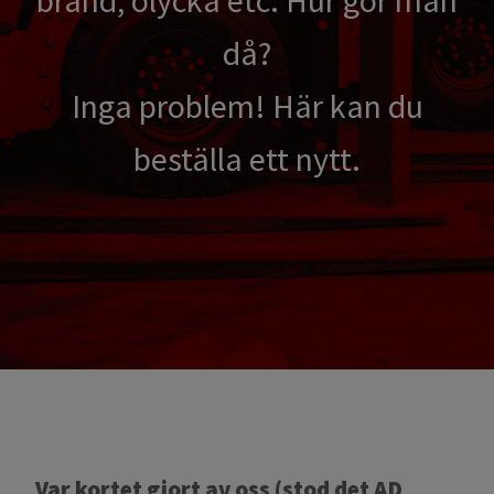
brand, olycka etc. Hur gör man
då?
Inga problem! Här kan du
beställa ett nytt.
Var kortet gjort av oss (stod det AD