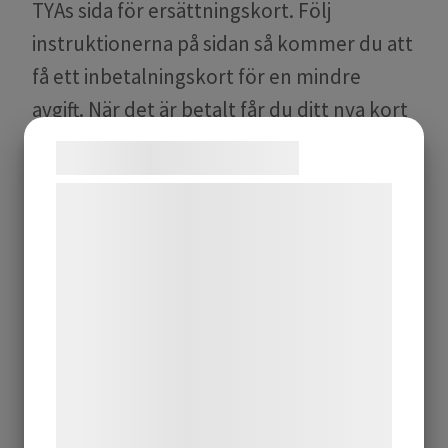
TYAs sida för ersättningskort. Följ
instruktionerna på sidan så kommer du att
få ett inbetalningskort för en mindre
avgift. När det är betalt får du ditt nya kort
från TYA.
Samtykke til cookies
Vi og vores samarbejdspartnere bruger
teknologier, herunder cookies, til at
indsamle oplysninger om dig til forskellige
formål, herunder: Tilpasning af annoncering,
bedre brugeroplevelse, funktionalitet,
statistik og marketing. Disse oplysninger
kan blive delt med annoncerings- og
analysepartnere, som kan kombinere dem
med data, du tidligere har givet dem eller