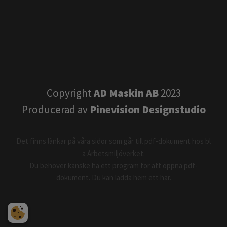
Copyright
AD Maskin AB
2023
Producerad av
Pinevision Designstudio
Det finns länkar på våra sidor som går till pdf-dokument hos bl
a
Arbetsmiljöverket
.
​​​​​​​Du behöver kanske ha ett program för att öppna pdf-
dokument.
Du kan ladda hem ett här.