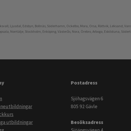
iksvall, Ljusdal, Edsbyn, Bollnäs, Söderhamn, Ockelbo, Mora, Orsa, Rättvik, Leksand, Vans
ala, Norrtälje, Stockholm, Enköping, Västerås, Nora, Örebro, Arboga, Eskilstuna, Södert
ny
Postadress
m
Sjöhagsvägen 6
ineutbildningar
805 92 Gävle
ckkurs
iga utbildningar
Besöksadress
​​​​
Sjöängsvägen 4