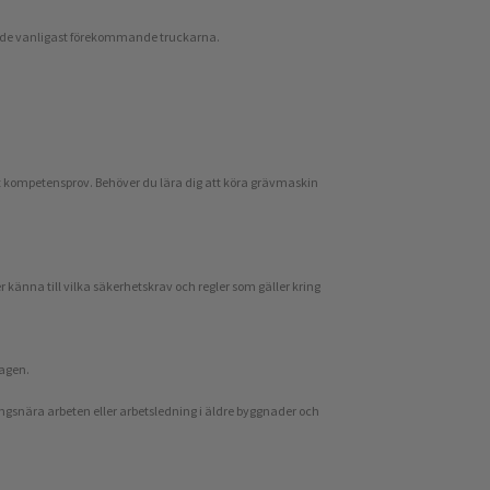
säga de vanligast förekommande truckarna.
tt kompetensprov. Behöver du lära dig att köra grävmaskin
 känna till vilka säkerhetskrav och regler som gäller kring
lagen.
ingsnära arbeten eller arbetsledning i äldre byggnader och