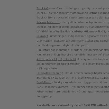
Truck A+B
- truckförarutbildning som ger dig den vanligaste
Truck C2
- Ger dig behörighet att använda lastmaskin med 
Truck C
- Större truckar ofta inom terminaler och sjöfart 
Teleskoplastare C7
- med gafflar på hårt och plant underla
Truck D
- för lite mer specialanpassade truckar som termin
Liftutbildning - Skylift - Mobila arbetsplattformar
- Skylift, s
Säkra lyft
- utbildningen för dig som kör någon form av kran,
Grävmaskin
- utbildningen utformar vi utefter dina tidig
tar utbildningen naturligtvis lite längre tid.
Hjullastare godshantering
- Vi ordnar utbildningsbevis eft
Hjullastare anläggning
- Vi ordnar utbildningsbevis efter 
Arbete på väg 1
.1, 1.2, 1.3 och 1.4
- För dig som arbetar på o
Ställningsbyggnad. Upp till 9 meter
- För dig som bygger, ä
ställningsarbete.
Fallskyddsutbildning
- Om du arbetar på höga höjder behöve
Brandfarliga
Heta Arbeten
- För dig som svetsar, skär, slipa
​​​​​​​Bas-P/Bas-U
– För dig som arbetar som byggarbetsmiljösamo
EvA (Elsäkerhet vid Arbete
– Utbildning i elsäkerhet vid arbe
Asbest - Allmän grundutbildning
– Grundläggande asbestutbi
anläggningar.
Har du läs- och skrivsvårigheter? DYSLEXI? - Alla vår