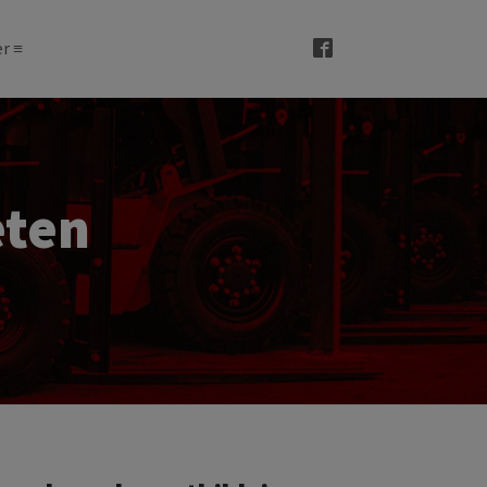
r ≡
eten