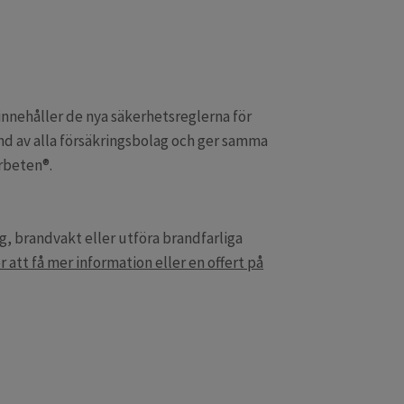
innehåller de nya säkerhetsreglerna för
nd av alla försäkringsbolag och ger samma
rbeten®.
rig, brandvakt eller utföra brandfarliga
r att få mer information eller en offert på