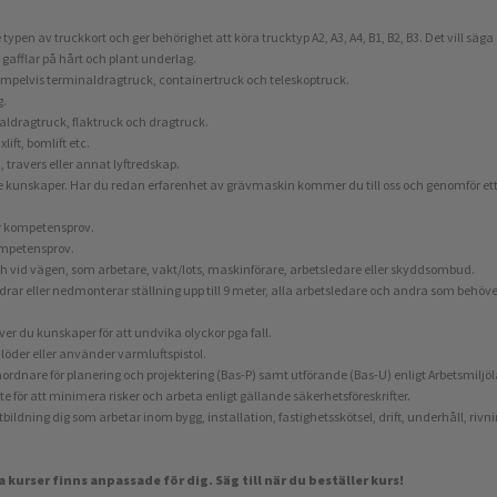
 typen av truckkort och ger behörighet att köra trucktyp A2, A3, A4, B1, B2, B3. Det vill 
gafflar på hårt och plant underlag.
exempelvis terminaldragtruck, containertruck och teleskoptruck.
g.
aldragtruck, flaktruck och dragtruck.
axlift, bomlift etc.
 travers eller annat lyftredskap.
are kunskaper. Har du redan erfarenhet av grävmaskin kommer du till oss och genomför e
er kompetensprov.
kompetensprov.
ch vid vägen, som arbetare, vakt/lots, maskinförare, arbetsledare eller skyddsombud.
ndrar eller nedmonterar ställning upp till 9 meter, alla arbetsledare och andra som behöver
r du kunskaper för att undvika olyckor pga fall.
r, löder eller använder varmluftspistol.
rdnare för planering och projektering (Bas-P) samt utförande (Bas-U) enligt Arbetsmiljö
te för att minimera risker och arbeta enligt gällande säkerhetsföreskrifter.
ldning dig som arbetar inom bygg, installation, fastighetsskötsel, drift, underhåll, rivn
a kurser finns anpassade för dig. Säg till när du beställer kurs!