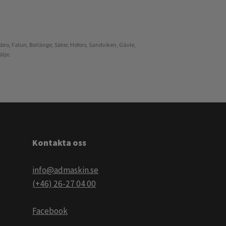
bro, Falun, Borlänge, Säter, Hofors, Sandviken, Gävle,
älje.
Kontakta oss
info@admaskin.se
(+46) 26-27 04 00
Facebook