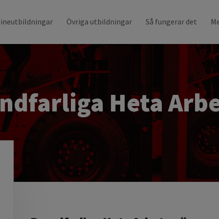
ineutbildningar
Övriga utbildningar
Så fungerar det
Me
ndfarliga Heta Arb