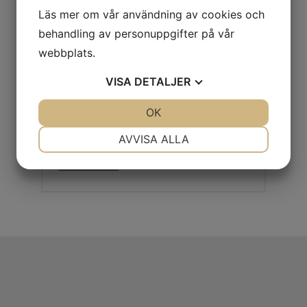
Läs mer om vår användning av cookies och
behandling av personuppgifter på vår
webbplats.
VISA
DETALJER
JA
NEJ
OK
JA
NEJ
Kontakta oss
NÖDVÄNDIG
INSTÄLLNINGAR
AVVISA ALLA
info@admaskin.se
JA
NEJ
JA
NEJ
026-270400
MARKNADSFÖRING
STATISTIK