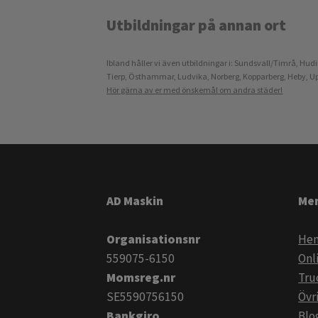
Utbildningar på annan ort​​​​​​​
Ibland håller vi även utbildningar i: Sundsvall/Timrå, Hud
Tierp, Östhammar, Ludvika, Norberg, Kopparberg, Heby, Upps
Hör gärna av er med önskemål om andra städer!
AD Maskin
Me
Organisationsnr
He
559075-6150
Onl
Momsreg.nr
Tru
SE5590756150
Övr
Bankgiro
Blogg​​