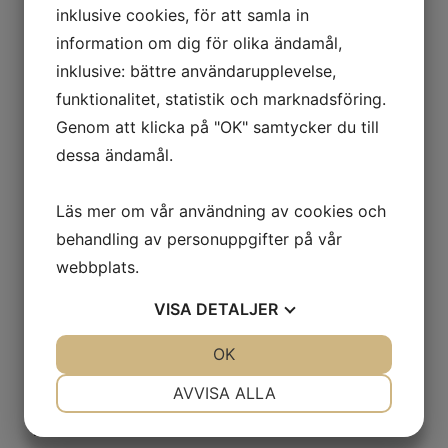
det "finns skriftligt" på det. Blir det en
inklusive cookies, för att samla in
information om dig för olika ändamål,
rättssak av olyckan så är det föraren
inklusive: bättre användarupplevelse,
och ingen annan som är vållande.
funktionalitet, statistik och marknadsföring.
Genom att klicka på "OK" samtycker du till
dessa ändamål.
Att validera
betyder att vi bekräftar att du
har den nödvändiga kompetensen för att
Läs mer om vår användning av cookies och
använda maskinen. Detta gör vi genom att
behandling av personuppgifter på vår
testa dina kunskaper genom skriftliga prov
webbplats.
och praktiska övningar. När du har
VISA
DETALJER
genomgått detta, utfärdar vi ett
JA
NEJ
OK
JA
NEJ
utbildningsbevis som visar att du har den
NÖDVÄNDIG
INSTÄLLNINGAR
kompetens som krävs för att arbeta med
AVVISA ALLA
maskinen.
JA
NEJ
JA
NEJ