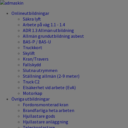
Onlineutbildningar
Säkra lyft
Arbete på väg 1.1 - 1.4
ADR 1.3 Allmän utbildning
Allmän grundutbildning asbest
BAS-P / BAS-U
Truckkort
Skylift
Kran/Travers
Fallskydd
Slutna utrymmen
Ställning allmän (2-9 meter)
Truck C2
Elsäkerhet vid arbete (EvA)
Motorkap
Övriga utbildningar
Fordonsmonterad kran
Brandfarliga heta arbeten
Hjullastare gods
Hjullastare anläggning
Teleskoplastare