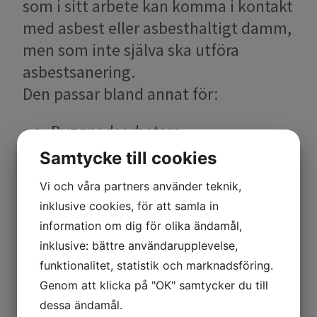
som i sitt arbete kan komma i kontakt
med asbest eller asbesthaltigt damm,
men som inte själva ska utföra
asbestsanering.
Den passar bland annat för:
Byggnadsarbetare
Elektriker
Samtycke till cookies
VVS-montörer
Vi och våra partners använder teknik,
Fastighetsskötare
inklusive cookies, för att samla in
Drift- och underhållspersonal
information om dig för olika ändamål,
Målare
inklusive: bättre användarupplevelse,
Golvläggare
funktionalitet, statistik och marknadsföring.
Arbetsledare
Genom att klicka på "OK" samtycker du till
BAS-P och BAS-U
dessa ändamål.