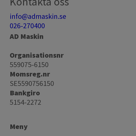
Kontakta oss
info@admaskin.se
026-270400
AD Maskin
Organisationsnr
559075-6150
Momsreg.nr
SE5590756150
Bankgiro
​​​​​​​5154-2272
Meny