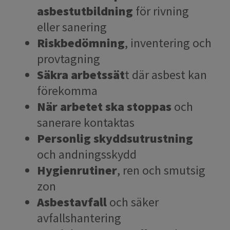
asbestutbildning
för rivning
eller sanering
Riskbedömning
, inventering och
provtagning
Säkra arbetssät
t där asbest kan
förekomma
När arbetet ska stoppas
och
sanerare kontaktas
Personlig skyddsutrustning
och andningsskydd
Hygienrutiner
, ren och smutsig
zon
Asbestavfall
och säker
avfallshantering