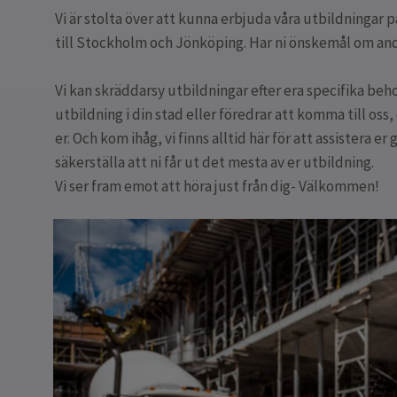
Vi är stolta över att kunna erbjuda våra utbildningar p
till Stockholm och Jönköping. Har ni önskemål om andr
Vi kan skräddarsy utbildningar efter era specifika beho
utbildning i din stad eller föredrar att komma till oss,
er. Och kom ihåg, vi finns alltid här för att assistera
säkerställa att ni får ut det mesta av er utbildning.
Vi ser fram emot att höra just från dig- Välkommen!