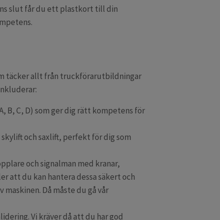
 slut får du ett plastkort till din
kompetens.
 täcker allt från truckförarutbildningar
 inkluderar:
(A, B, C, D) som ger dig rätt kompetens för
kylift och saxlift, perfekt för dig som
topplare och signalman med kranar,
ler att du kan hantera dessa säkert och
av maskinen. Då måste du gå vår
dering. Vi kräver då att du har god