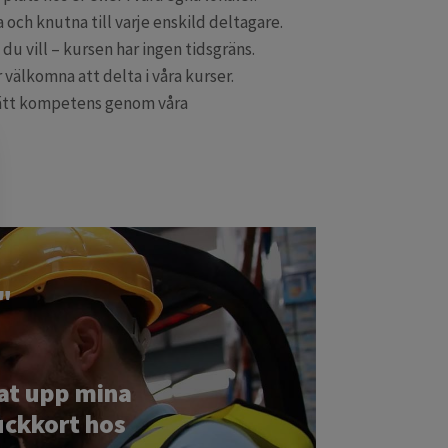
 och knutna till varje enskild deltagare.
 du vill – kursen har ingen tidsgräns.
r välkomna att delta i våra kurser.
rätt kompetens genom våra
e"
at upp mina
uckkort hos