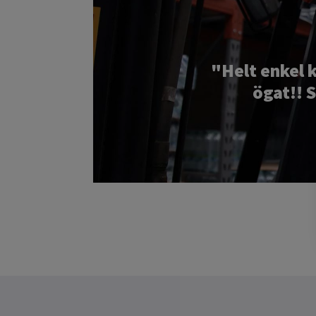
"Helt enkel k
ögat!! 