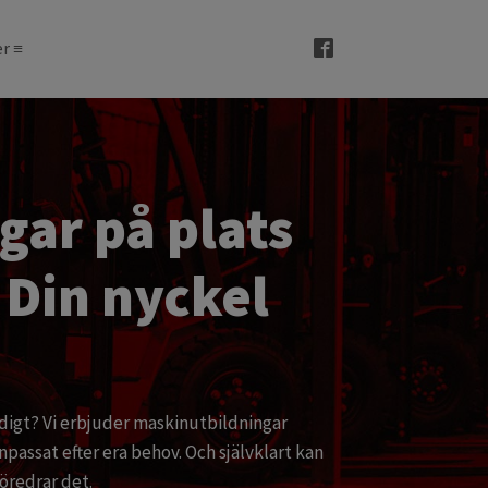
r ≡
gar på plats
 Din nyckel
digt? Vi erbjuder maskinutbildningar
npassat efter era behov. Och självklart kan
 föredrar det.