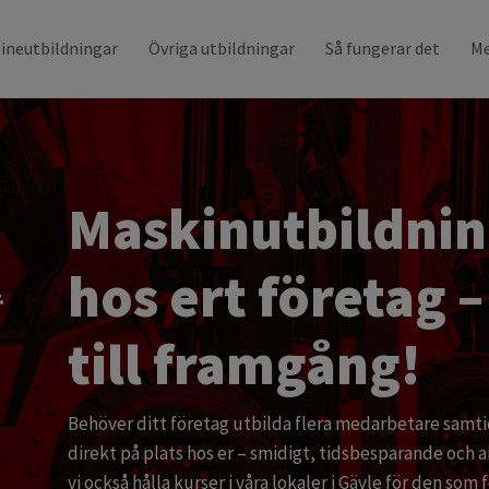
ineutbildningar
Övriga utbildningar
Så fungerar det
Me
Maskinutbildnin
hos ert företag –
.
till framgång!
Behöver ditt företag utbilda flera medarbetare samti
direkt på plats hos er – smidigt, tidsbesparande och a
vi också hålla kurser i våra lokaler i Gävle för den som