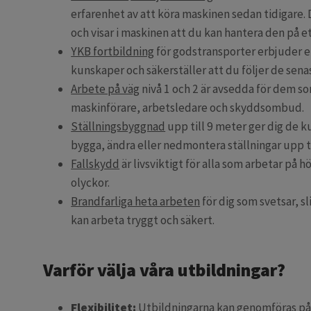
erfarenhet av att köra maskinen sedan tidigare. 
och visar i maskinen att du kan hantera den på et
YKB fortbildning
för godstransporter erbjuder 
kunskaper och säkerställer att du följer de sena
Arbete på väg
nivå 1 och 2 är avsedda för dem som
maskinförare, arbetsledare och skyddsombud.
Ställningsbyggnad
upp till 9 meter ger dig de 
bygga, ändra eller nedmontera ställningar upp ti
Fallskydd
är livsviktigt för alla som arbetar på 
olyckor.
Brandfarliga heta arbeten
för dig som svetsar, sl
kan arbeta tryggt och säkert.
Varför välja våra utbildningar?
Flexibilitet:
Utbildningarna kan genomföras på pl