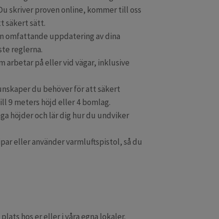
Du skriver proven online, kommer till oss
t säkert sätt.
en omfattande uppdatering av dina
ste reglerna.
 arbetar på eller vid vägar, inklusive
kunskaper du behöver för att säkert
ll 9 meters höjd eller 4 bomlag.
höga höjder och lär dig hur du undviker
ipar eller använder varmluftspistol, så du
ats hos er eller i våra egna lokaler.