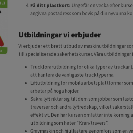
Få ditt plastkort:
Ungefär en vecka efter kursens
angivna postadress som bevis på din nyvunna 
Utbildningar vi erbjuder
Vi erbjuder ett brett utbud av maskinutbildningar som
till specialiserade säkerhetskurser. Våra utbildningar
Truckförarutbildning
för olika typer av truckar 
att hantera de vanligaste trucktyperna.
Liftutbildning
för mobila arbetsplattformar som s
arbetar på höga höjder.
Säkra lyft
riktar sig till dem som jobbar som las
traverser och andra lyftredskap, vilket säkerstäl
effektivt. Den här kursen omfattar inte körning 
utbildning som heter "Kran/travers".
Grävmaskin
och hjullastare
genomförs som en vali