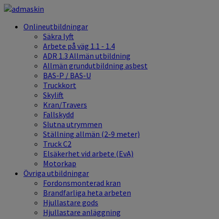
Onlineutbildningar
Säkra lyft
Arbete på väg 1.1 - 1.4
ADR 1.3 Allmän utbildning
Allmän grundutbildning asbest
BAS-P / BAS-U
Truckkort
Skylift
Kran/Travers
Fallskydd
Slutna utrymmen
Ställning allmän (2-9 meter)
Truck C2
Elsäkerhet vid arbete (EvA)
Motorkap
Övriga utbildningar
Fordonsmonterad kran
Brandfarliga heta arbeten
Hjullastare gods
Hjullastare anläggning