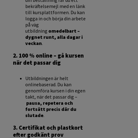
din beställning får du ett
bekräftelsemejl med en länk
till kursplattformen. Du kan
logga in och börja din arbete
på väg
utbildning
omedelbart –
dygnet runt, alla dagar i
veckan
.
2. 100 % online – gå kursen
när det passar dig
Utbildningen är helt
onlinebaserad. Du kan
genomföra kursen i din egen
takt, när det passar dig –
pausa, repetera och
fortsätt precis där du
slutade
.
3. Certifikat och plastkort
efter godkänt prov