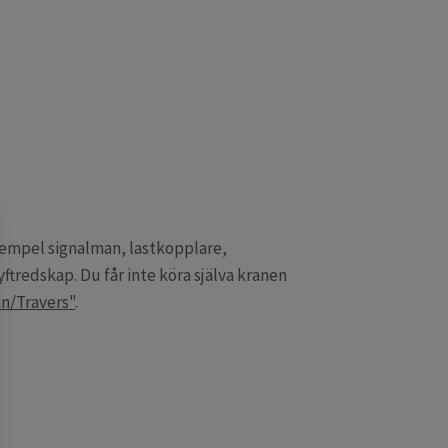
 exempel signalman, lastkopplare,
yftredskap. Du får inte köra själva kranen
n/Travers"
.