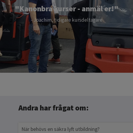
"Kanonbra kurser - anmäl er!"
- Joachim, tidigare kursdeltagare
Andra har frågat om:
När behövs en säkra lyft utbildning?