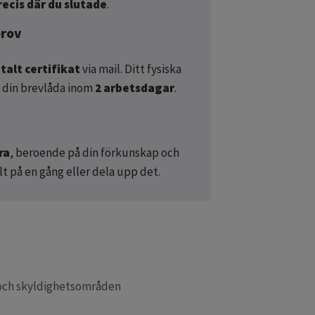
ecis där du slutade
.
prov
italt certifikat
via mail. Ditt fysiska
l din brevlåda inom
2 arbetsdagar
.
ra
, beroende på din förkunskap och
lt på en gång eller dela upp det.
 och skyldighetsområden