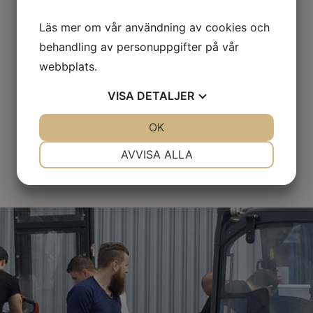
Läs mer om vår användning av cookies och
Tidsåtgång
behandling av personuppgifter på vår
2 - 4 timmar
webbplats.
VISA
DETALJER
Pris
JA
NEJ
OK
JA
NEJ
1900 Kr exkl. moms (2375 kr ink. moms)
NÖDVÄNDIG
INSTÄLLNINGAR
AVVISA ALLA
JA
NEJ
JA
NEJ
MARKNADSFÖRING
STATISTIK