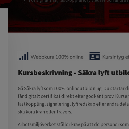
För signalman, lastkopplare, lyftledare och andra i
Kursbeskrivning - Säkra lyft utbil
Gå Säkra lyft som 100% onlineutbildning. Du startar di
får digitalt certifikat direkt efter godkänt prov. Kur
lastkoppling, signalering, lyftredskap eller andra dela
ska köra kran eller travers.
Arbetsmiljöverket ställer krav på att de personer som i