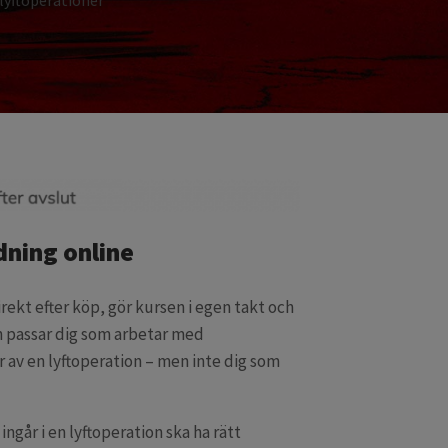
 lyftoperationer
dning online
rekt efter köp, gör kursen i egen takt och
sen passar dig som arbetar med
r av en lyftoperation – men inte dig som
ngår i en lyftoperation ska ha rätt