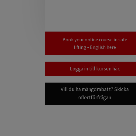
Book your online course in safe
lifting - English here
Logga in till kursen här.
Vill du ha mängdrabatt? Skicka
offertförfrågan