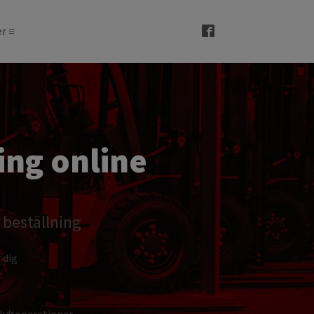
r ≡
ing online
r beställning
 dig