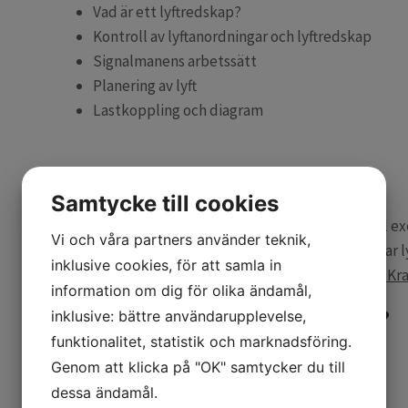
Vad är ett lyftredskap?
Kontroll av lyftanordningar och lyftredskap
Signalmanens arbetssätt
Planering av lyft
Lastkoppling och diagram
Vem passar kursen för?
Samtycke till cookies
Kursen passar alla som deltar i en lyftoperation, till
Vi och våra partners använder teknik,
lyftledare, platsansvarig eller personal som hanterar l
inklusive cookies, för att samla in
med den här utbildningen.
Då behöver du kursen "Kra
information om dig för olika ändamål,
Vilka förkunskaper behöver du?
inklusive: bättre användarupplevelse,
funktionalitet, statistik och marknadsföring.
Genom att klicka på "OK" samtycker du till
Inga förkunskaper krävs.
dessa ändamål.