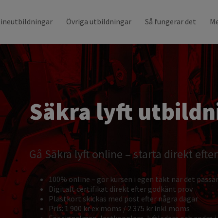
ineutbildningar
Övriga utbildningar
Så fungerar det
Me
Säkra lyft utbildn
Gå Säkra lyft online – starta direkt efte
100% online – gör kursen i egen takt när det passar
Digitalt certifikat direkt efter godkänt prov
Plastkort skickas med post efter några dagar
Pris: 1 900 kr ex moms / 2 375 kr inkl moms