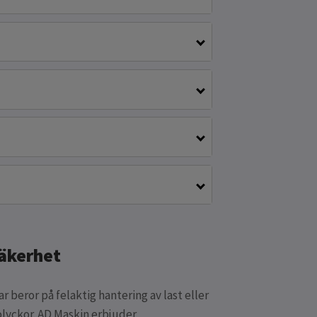
säkerhet
r beror på felaktig hantering av last eller
 olyckor. AD Maskin erbjuder